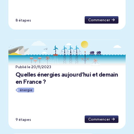
les territoires au cours de la phase
préparatoire du débat public.
Les parcours à venir seront nourris par les
Commencer
8 étapes
enjeux, avis et questionnements qui
émergeront des différents temps forts du
débat sur l’avenir de la mer.
Publié le 20/11/2023
Quelles énergies aujourd’hui et demain
en France ?
énergie
Commencer
9 étapes