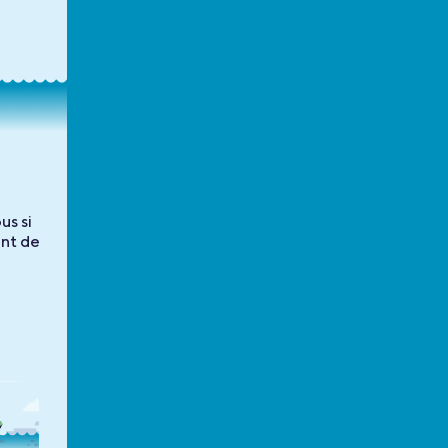
us si
int de