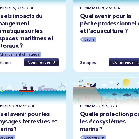
blié le 15/03/2024
Publié le 02/02/2024
uels impacts du
Quel avenir pour la
hangement
pêche professionnell
limatique sur les
et l'aquaculture ?
spaces maritimes et
pêche
ittoraux ?
Changement climatique
Commencer
Commencer
étapes
3 étapes
blié le 01/02/2024
Publié le 20/11/2023
uel avenir pour les
Quelle protection po
aysages terrestres et
les écosystèmes
arins?
marins ?
paysage
biodiversité